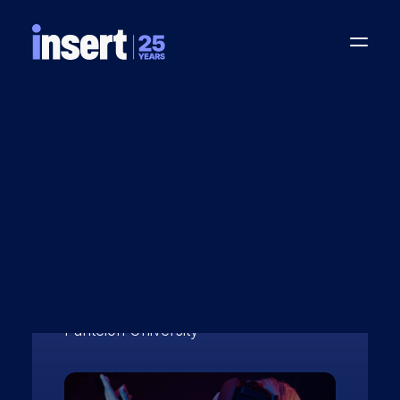
WEB DESIGN & DEVELOPMENT
BRANDING & ΟΠΤΙΚΉ ΤΑΥΤΌΤΗΤΑ
Featured
SEO & PERFORMANCE
DIGITAL MARKETING
case
VIDEO PRODUCTION
SERVER HOSTING
GAIA PROJECT
Panteion University