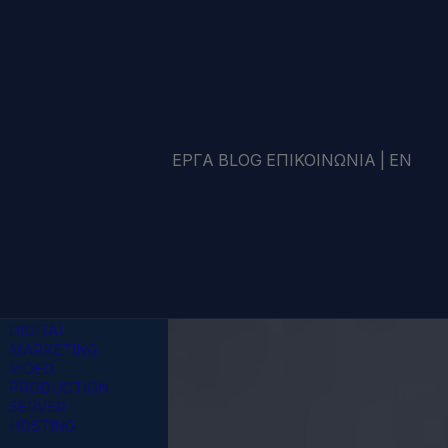
ΈΡΓΑ
BLOG
ΕΠΙΚΟΙΝΩΝΊΑ
|
EN
WEB DESIGN &
DEVELOPMENT
BRANDING &
ΟΠΤΙΚΉ
ΤΑΥΤΌΤΗΤΑ
SEO &
PERFORMANCE
DIGITAL
MARKETING
VIDEO
PRODUCTION
SERVER
HOSTING