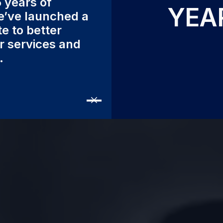
 years of
YEA
IGN &
e’ve launched a
e to better
r services and
MANCE
.
ς που επενδύουν στην