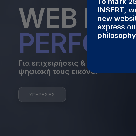
To mark 25
WEB DES
INSERT, w
new websit
express ou
PERFOR
philosophy
Για επιχειρήσεις & οργανισμού
ψηφιακή τους εικόνα.
ΥΠΗΡΕΣΙΕΣ